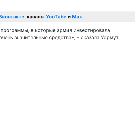
Вконтакте
, каналы
YouTube
и
Max
.
т программы, в которые армия инвестировала
чень значительные средства», – сказала Уормут.