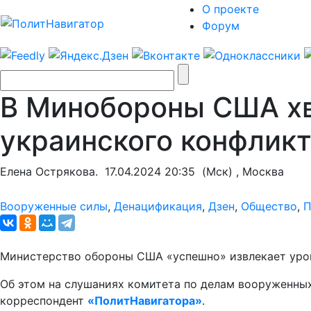
О проекте
Форум
В Минобороны США хв
украинского конфлик
Елена Острякова.
17.04.2024 20:35
(Мск) , Москва
Вооруженные силы
,
Денацификация
,
Дзен
,
Общество
,
П
Министерство обороны США «успешно» извлекает урок
Об этом на слушаниях комитета по делам вооруженных
корреспондент
«ПолитНавигатора»
.