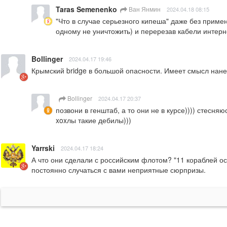
Taras Semenenko
Ван Янмин
2024.04.18 08:15
"Что в случае серьезного кипеша" даже без примен
одному не уничтожить) и перерезав кабели интерн
Bollinger
2024.04.17 19:46
Крымский bridge в большой опасности. Имеет смысл нане
Bollinger
2024.04.17 20:37
позвони в генштаб, а то они не в курсе)))) стесн
xoxлы такие дебилы)))
Yarrski
2024.04.17 18:24
А что они сделали с российским флотом? "11 кораблей ос
постоянно случаться с вами неприятные сюрпризы.