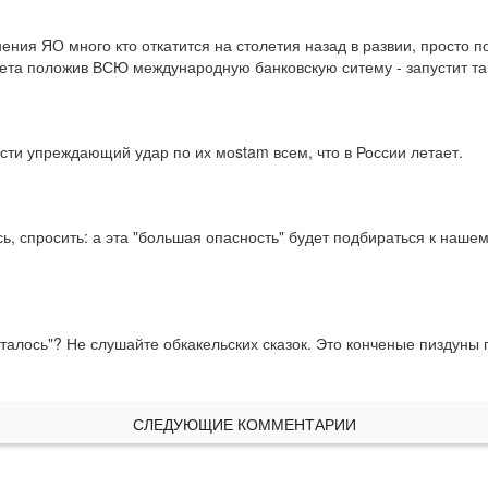
ения ЯО много кто откатится на столетия назад в развии, просто по
ета положив ВСЮ международную банковскую ситему - запустит так
сти упреждающий удар по их моstam всем, что в России летает.
яюсь, спросить: а эта "большая опасность" будет подбираться к на
талось"? Не слушайте обкакельских сказок. Это конченые пиздуны п
СЛЕДУЮЩИЕ КОММЕНТАРИИ