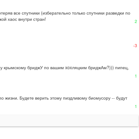
теряв все спутники (изберательно только спутники разведки по 
ой хаос внутри стран!
2
-3
шему крымскому бриджУ по вашим xoxляцким бриджАм?))) пипец, 
1
о жизни. Будете верить этому пиздливому биомусору -- будут 
1