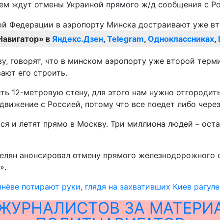
ием ждут отмены Украиной прямого ж/д сообщения с Ро
Навигатор» в
Яндекс.Дзен
,
Telegram
,
Одноклассниках
,
ву, говорят, что в минском аэропорту уже второй терм
ают его строить.
ь 12-метровую стену, для этого нам нужно отгородить
движение с Россией, потому что все поедет либо через
тся и летят прямо в Москву. Три миллиона людей – ост
елян анонсировал отмену прямого железнодорожного 
».
нёве потирают руки, глядя на захвативших Киев рагул
ЖУРНАЛИСТОВ ЗА МАТЕРИ