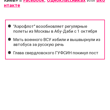
Киев»
в
Facebook
,
Одноклассниках
или
Вко
нтакте