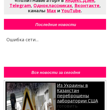
«ПолитНавигатор» в
Яндекс.Дзен
,
Telegram
,
Одноклассниках
,
Вконтакте
,
каналы
Max
и
YouTube
.
Последние новости
Ошибка сети...
Все новости за сегодня
Из Украины в
Казахстан
переброшены
лаборатории США
готовить