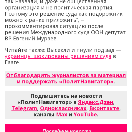
так назвали, и даже не общественная
организация и не политическая партия.
Поэтому это решение суда как подорожник
можно к ранке приложить”, –
прокомментировал ситуацию после
решения Международного суда ООН депутат
ВР Евгений Мураев.
Читайте также: Высекли и пнули под зад —
украинцы шокированы решением суда
в
Гааге.
Отблагодарить журналистов за материал
и поддержать «ПолитНавигатор»
.
Подпишитесь на новости
«ПолитНавигатор» в
Яндекс.Дзен
,
Telegram
,
Одноклассниках
,
Вконтакте
,
каналы
Max
и
YouTube
.
Последние новости