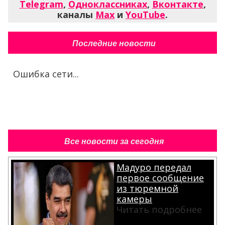
Telegram
,
Одноклассниках
,
Вконтакте
,
каналы
Max
и
YouTube
.
Последние новости
Ошибка сети...
Все новости за сегодня
Мадуро передал
первое сообщение
из тюремной
камеры
Читать подробнее