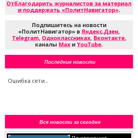
Отблагодарить журналистов за материал
и поддержать «ПолитНавигатор»
.
Подпишитесь на новости
«ПолитНавигатор» в
Яндекс.Дзен
,
Telegram
,
Одноклассниках
,
Вконтакте
,
каналы
Max
и
YouTube
.
Последние новости
Ошибка сети...
Все новости за сегодня