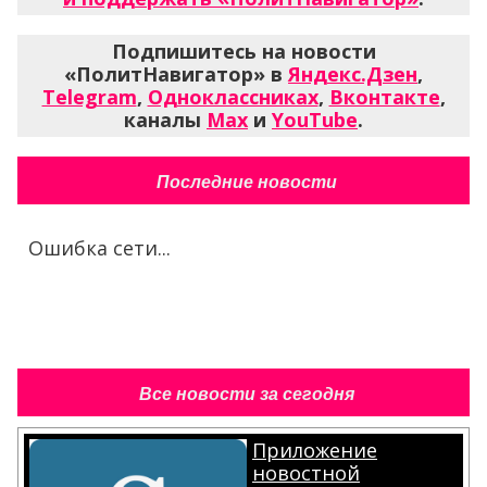
Подпишитесь на новости
«ПолитНавигатор» в
Яндекс.Дзен
,
Telegram
,
Одноклассниках
,
Вконтакте
,
каналы
Max
и
YouTube
.
Последние новости
Ошибка сети...
Все новости за сегодня
Приложение
новостной