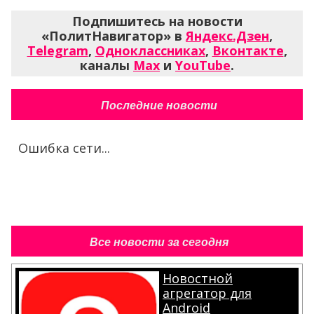
Подпишитесь на новости
«ПолитНавигатор» в
Яндекс.Дзен
,
Telegram
,
Одноклассниках
,
Вконтакте
,
каналы
Max
и
YouTube
.
Последние новости
Ошибка сети...
Все новости за сегодня
Новостной
агрегатор для
Android