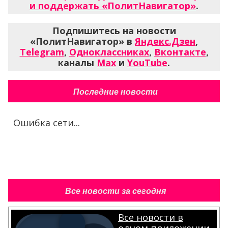
и поддержать «ПолитНавигатор»
.
Подпишитесь на новости
«ПолитНавигатор» в
Яндекс.Дзен
,
Telegram
,
Одноклассниках
,
Вконтакте
,
каналы
Max
и
YouTube
.
Последние новости
Ошибка сети...
Все новости за сегодня
Все новости в