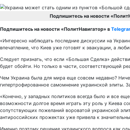
Подпишитесь на новости «Полит
Подпишитесь на новости «ПолитНавигатор» в
Telegr
«Интересно наблюдать последние дискуссии на Украин
впечатление, что Киев уже готовят к эвакуации, а лю
Следует признать, что если «Большая Сделка» действи
будет обойти. Но только в части, соответствующей ре
Чем Украина была для мира еще совсем недавно? Ничем
гипертрофированное самомнение украинской элиты. За
«Конечно, у западных политиков всегда было и все ещ
возможности долгое время играть эту роль у Киева сов
сопутствующих пожеланий вороватой украинской элиты
антироссийских прожектах уже привела к значительн
Именно поэтому решение украинского вопроса как одн