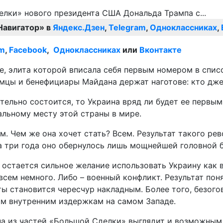
Навигатор» в
Яндекс.Дзен
,
Telegram
,
Одноклассниках
,
am
,
Facebook
,
Одноклассниках
или
Вконтакте
е, элита которой вписала себя первым номером в спис
бимцы и бенефициары Майдана держат наготове: кто дже
тельно состоится, то Украина вряд ли будет ее первы
альному месту этой страны в мире.
. Чем же она хочет стать? Всем. Результат такого ре
 три года оно обернулось лишь мощнейшей головной бо
е остается сильное желание использовать Украину как
сем немного. Либо – военный конфликт. Результат поня
 становится чересчур накладным. Более того, безого
ым внутренним издержкам на самом Западе.
а из частей «Большой Сделки» выглядит и возможным 