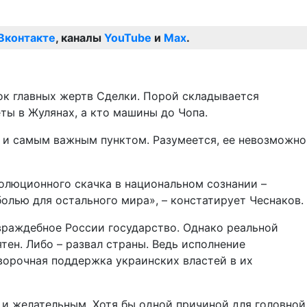
Вконтакте
, каналы
YouTube
и
Max
.
ок главных жертв Сделки. Порой складывается
ты в Жулянах, а кто машины до Чопа.
м и самым важным пунктом. Разумеется, ее невозможно
волюционного скачка в национальном сознании –
лью для остального мира», – констатирует Чеснаков.
 враждебное России государство. Однако реальной
тен. Либо – развал страны. Ведь исполнение
ворочная поддержка украинских властей в их
и желательным. Хотя бы одной причиной для головной