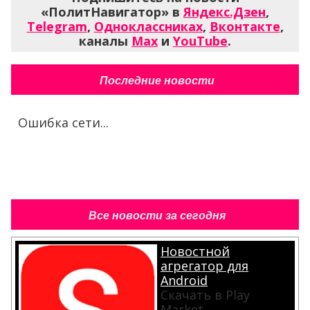
«ПолитНавигатор» в
Яндекс.Дзен
,
Telegram
,
Одноклассниках
,
Вконтакте
,
каналы
Max
и
YouTube
.
Последние новости
Ошибка сети...
Все новости за сегодня
Новостной
агрегатор для
Android
Скачать в Play
Market