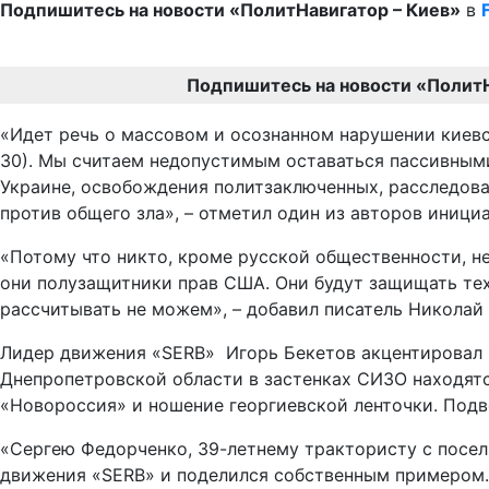
Подпишитесь на новости «ПолитНавигатор – Киев»
в
Подпишитесь на новости «Полит
«Идет речь о массовом и осознанном нарушении киевским
30). Мы считаем недопустимым оставаться пассивным
Украине, освобождения политзаключенных, расследован
против общего зла», – отметил один из авторов иниц
«Потому что никто, кроме русской общественности, н
они полузащитники прав США. Они будут защищать тех
рассчитывать не можем», – добавил писатель Николай
Лидер движения «SERB» Игорь Бекетов акцентировал в
Днепропетровской области в застенках СИЗО находятс
«Новороссия» и ношение георгиевской ленточки. Подве
«Сергею Федорченко, 39-летнему трактористу с поселк
движения «SERB» и поделился собственным примером.