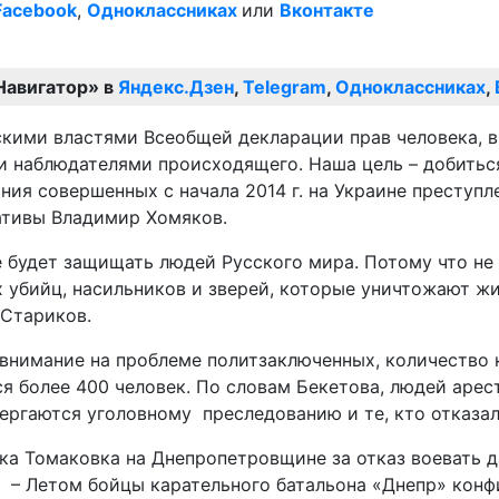
Facebook
,
Одноклассниках
или
Вконтакте
Навигатор» в
Яндекс.Дзен
,
Telegram
,
Одноклассниках
,
и властями Всеобщей декларации прав человека, в частн
и наблюдателями происходящего. Наша цель – добитьс
ия совершенных с начала 2014 г. на Украине преступл
иативы Владимир Хомяков.
е будет защищать людей Русского мира. Потому что не
 убийц, насильников и зверей, которые уничтожают ж
 Стариков.
нимание на проблеме политзаключенных, количество к
я более 400 человек. По словам Бекетова, людей аре
ргаются уголовному преследованию и те, кто отказалс
а Томаковка на Днепропетровщине за отказ воевать да
 – Летом бойцы карательного батальона «Днепр» конф