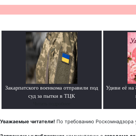
Закарпатского военкома отправили под
Удиви её на
суд за пытки в ТЦК
Читать подробнее
Уважаемые читатели!
По требованию Роскомнадзора 