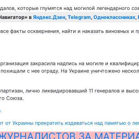
Навигатор» в
Яндекс.Дзен
,
Telegram
,
Одноклассниках
,
 все факты осквернения, найти и наказать виновных и
организация закрасила надпись на могиле и квалифици
 похищали с нее ограду. На Украине уничтожено нескол
и партизан, лично ликвидировавший 11 генералов и вы
го Союза.
а
т от Украины прекратить издеваться над памятью о ле
ЖУРНАЛИСТОВ ЗА МАТЕРИ