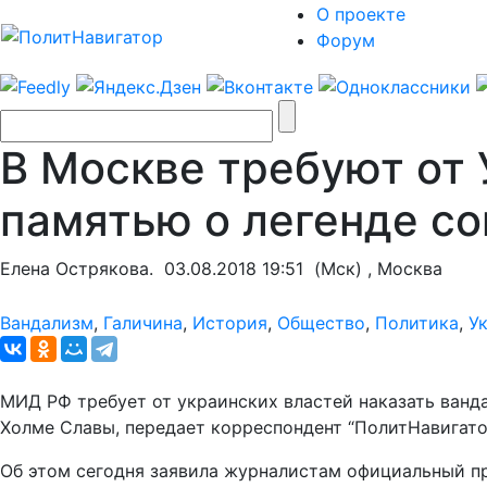
О проекте
Форум
В Москве требуют от 
памятью о легенде со
Елена Острякова.
03.08.2018 19:51
(Мск) , Москва
Вандализм
,
Галичина
,
История
,
Общество
,
Политика
,
У
МИД РФ требует от украинских властей наказать ванда
Холме Славы, передает корреспондент “ПолитНавигато
Об этом сегодня заявила журналистам официальный п