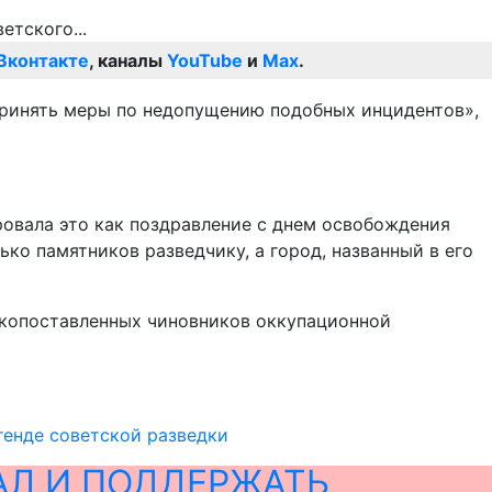
Вконтакте
, каналы
YouTube
и
Max
.
 принять меры по недопущению подобных инцидентов»,
ровала это как поздравление с днем освобождения
ько памятников разведчику, а город, названный в его
сокопоставленных чиновников оккупационной
генде советской разведки
АЛ И ПОДДЕРЖАТЬ