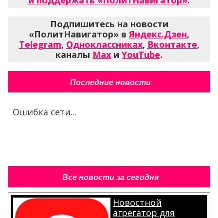
и поддержать «ПолитНавигатор»
.
Подпишитесь на новости
«ПолитНавигатор» в
Яндекс.Дзен
,
Telegram
,
Одноклассниках
,
Вконтакте
,
каналы
Max
и
YouTube
.
Последние новости
Ошибка сети...
Все новости за сегодня
Новостной
агрегатор для