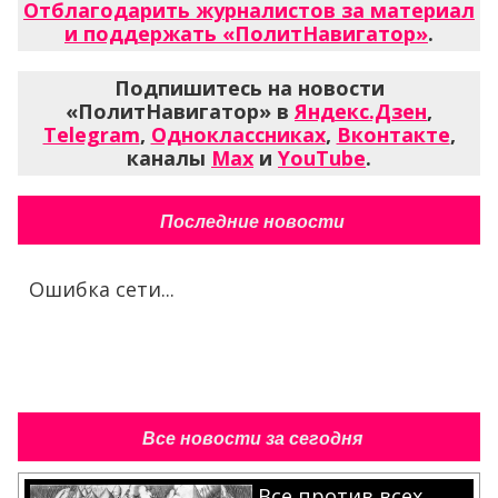
Отблагодарить журналистов за материал
и поддержать «ПолитНавигатор»
.
Подпишитесь на новости
«ПолитНавигатор» в
Яндекс.Дзен
,
Telegram
,
Одноклассниках
,
Вконтакте
,
каналы
Max
и
YouTube
.
Последние новости
Ошибка сети...
Все новости за сегодня
Все против всех