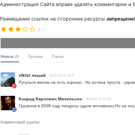
Администрация Сайта вправе удалять комментарии и 
Размещение ссылок на сторонние ресурсы
запрещено
/
3
1
Новые
Лучшие
Ранее
(7)
viktor леший
2023.02.12 08:37
Ругаться матом не есть хорошо . Но истина проста - укра
Конрад Карлович Михельсон
2023.02.12 07:35
Грузинов в 2008 году пиндосы сдали мгновенно.Но на хо
Комментарий удален