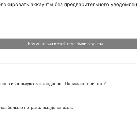
блокировать аккаунты без предварительного уведомле
!
Комментарии к этой теме были закрыты
инцев используют как гандонов . Понимают они это ?
хлов больше потратились,денег жаль