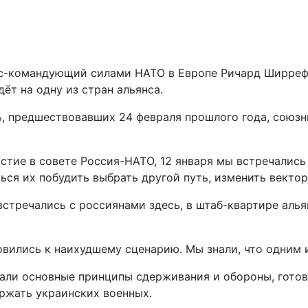
кс-командующий силами НАТО в Европе Ричард Ширрефф
ёт на одну из стран альянса.
ель, предшествовавших 24 февраля прошлого года, сою
стие в совете Россия-НАТО, 12 января мы встречались
ься их побудить выбрать другой путь, изменить вектор.
встречались с россиянами здесь, в штаб-квартире аль
товились к наихудшему сценарию. Мы знали, что одним 
вали основные принципы сдерживания и обороны, гото
ержать украинских военных.