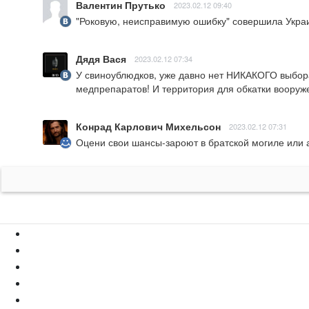
Валентин Прутько
2023.02.12 09:40
"Роковую, неисправимую ошибку" совершила Украин
Дядя Вася
2023.02.12 07:34
У свиноублюдков, уже давно нет НИКАКОГО выбора
медпрепаратов! И территория для обкатки вооружен
Конрад Карлович Михельсон
2023.02.12 07:31
Оцени свои шансы-зароют в братской могиле или 