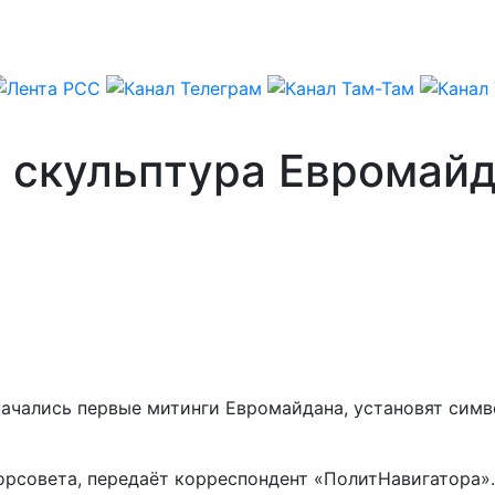
 скульптура Евромайд
у начались первые митинги Евромайдана, установят си
рсовета, передаёт корреспондент «ПолитНавигатора».