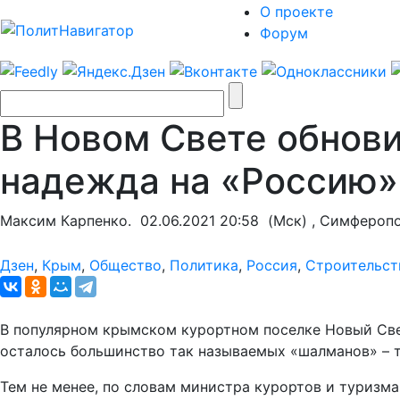
О проекте
Форум
В Новом Свете обнов
надежда на «Россию»
Максим Карпенко.
02.06.2021 20:58
(Мск) , Симфероп
Дзен
,
Крым
,
Общество
,
Политика
,
Россия
,
Строительст
В популярном крымском курортном поселке Новый Свет
осталось большинство так называемых «шалманов» – 
Тем не менее, по словам министра курортов и туризма