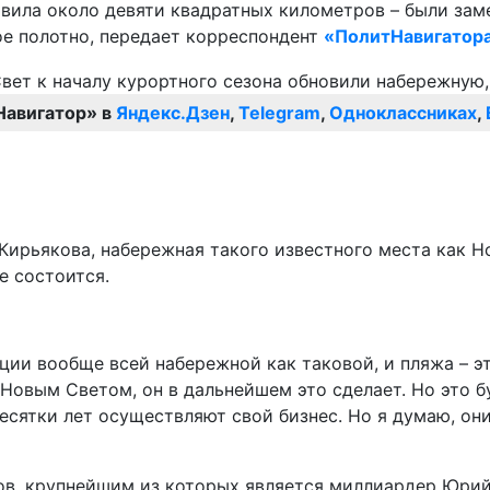
авила около девяти квадратных километров – были за
е полотно, передает корреспондент
«ПолитНавигатор
Навигатор» в
Яндекс.Дзен
,
Telegram
,
Одноклассниках
,
Кирьякова, набережная такого известного места как Н
е состоится.
и вообще всей набережной как таковой, и пляжа – это
 Новым Светом, он в дальнейшем это сделает. Но это б
сятки лет осуществляют свой бизнес. Но я думаю, они
ов, крупнейшим из которых является миллиардер Юрий