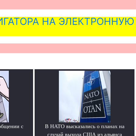
ГАТОРА НА ЭЛЕКТРОННУЮ
общении с
В НАТО высказались о планах на
случай выхода США из альянса