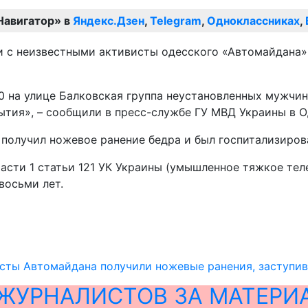
Навигатор» в
Яндекс.Дзен
,
Telegram
,
Одноклассниках
,
 с неизвестными активисты одесского «Автомайдана»,
00 на улице Балковская группа неустановленных мужчин
ытия», – сообщили в пресс-службе ГУ МВД Украины в О
 получил ножевое ранение бедра и был госпитализирова
части 1 статьи 121 УК Украины (умышленное тяжкое те
восьми лет.
сты Автомайдана получили ножевые ранения, заступи
ЖУРНАЛИСТОВ ЗА МАТЕРИ