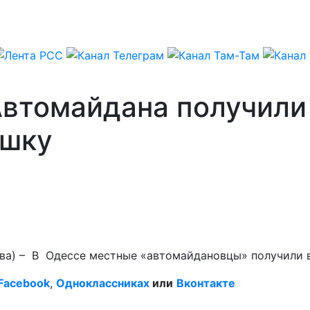
Автомайдана получили
ушку
ева) – В Одессе местные «автомайдановцы» получили 
Facebook
,
Одноклассниках
или
Вконтакте