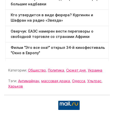
Категории:
Общество
,
Политика
,
Сюжет дня
,
Украина
Тэги:
Антимайдан
,
массовая драка
,
Одесса
,
Ультрас
,
Харьков