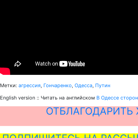
Метки:
агрессия
,
Гончаренко
,
Одесса
,
Путин
English version :: Читать на английском
В Одессе сторон
ОТБЛАГОДАРИТЬ 