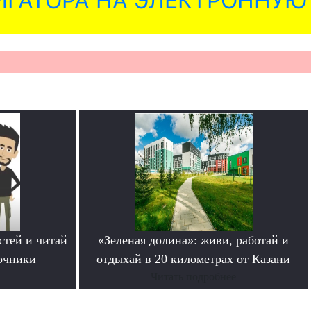
ГАТОРА НА ЭЛЕКТРОННУЮ
стей и читай
«Зеленая долина»: живи, работай и
очники
отдыхай в 20 километрах от Казани
Читать подробнее