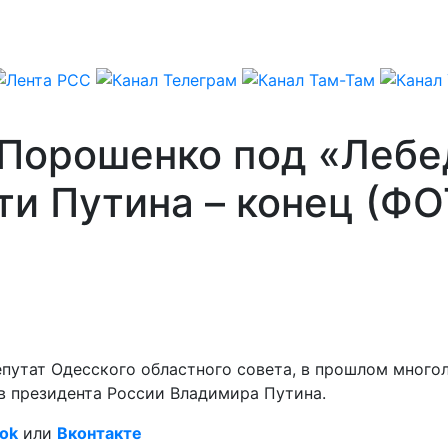
 Порошенко под «Лебе
ти Путина – конец (Ф
епутат Одесского областного совета, в прошлом много
в президента России Владимира Путина.
ok
или
Вконтакте