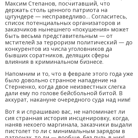
Максим Степанов, посчитавший, что
держать столь ценного патриота на
цугундере — несправедливо… Согласитесь,
список потенциальных организаторов и
заказчиков нынешнего «покушения» может
быть весьма представительным — от
мстителей за терроризм политический — до
конкурентов из числа уголовников да
бывших соратников, делящих сферы
влияния в криминальном бизнесе.
Напомним и то, что в феврале этого года уже
было довольно странное нападение на
Стерненко, когда двое неизвестных слегка
дали ему по голове бейсбольной битой. В
аккурат, накануне очередного суда над ним!
Вот я и спрашиваю вас, не напоминает ли
сия странная история инсценировку, когда,
наняв некоего маргинала, заказчики выдали
пистолет то ли с минимальным зарядом в
патронах, то ли — вообще, без пуль в них!