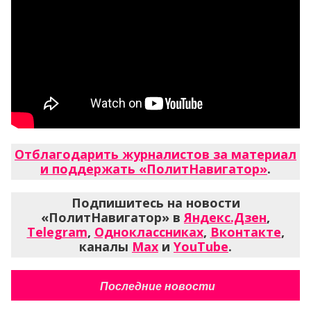
Отблагодарить журналистов за материал
и поддержать «ПолитНавигатор»
.
Подпишитесь на новости
«ПолитНавигатор» в
Яндекс.Дзен
,
Telegram
,
Одноклассниках
,
Вконтакте
,
каналы
Max
и
YouTube
.
Последние новости