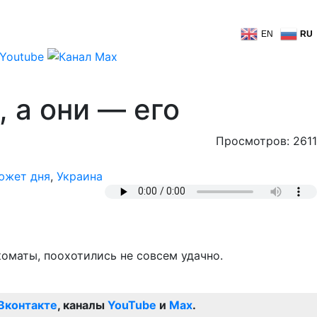
EN
RU
 а они — его
Просмотров: 2611
южет дня
,
Украина
коматы, поохотились не совсем удачно.
Вконтакте
, каналы
YouTube
и
Max
.