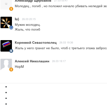
Александр Щербаков
27.03 05:47
Молодец , погиб , но положил начало убивать нелюдей зе
lu)
26.03 20:15
Мужик молодец.

Жаль, что погиб
Коренной Севастополец
26.03 19:36
Жаль у него гранат не было, чтоб с третьего этажа заброс
Алексей Николашин
26.03 19:17
HopM