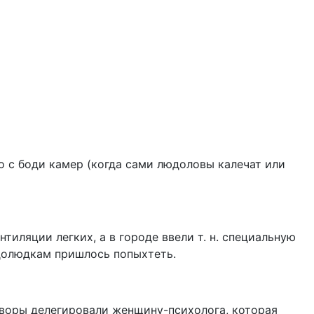
о с боди камер (когда сами людоловы калечат или
иляции легких, а в городе ввели т. н. специальную
едолюдкам пришлось попыхтеть.
оворы делегировали женщину-психолога, которая