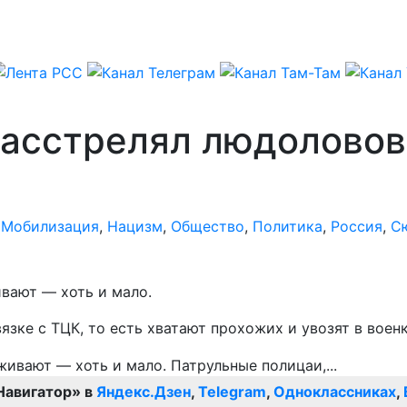
асстрелял людоловов,
,
Мобилизация
,
Нацизм
,
Общество
,
Политика
,
Россия
,
С
ивают — хоть и мало.
язке с ТЦК, то есть хватают прохожих и увозят в воен
Навигатор» в
Яндекс.Дзен
,
Telegram
,
Одноклассниках
,