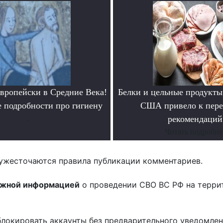
европейски в Средние Века!
Белки и цельные продукты
 подробности про гигиену
США привело к пере
.
рекомендаций
Читать подробне
ужесточаются правила публикации комментариев.
ожной информацией
о проведении СВО ВС РФ на терри
блокировать аккаунты без предварительного уведомле