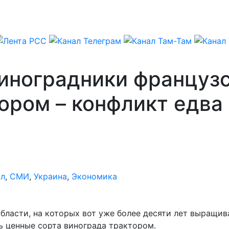
виноградники француз
ром – конфликт едва 
ал
,
СМИ
,
Украина
,
Экономика
бласти, на которых вот уже более десяти лет выращи
ь ценные сорта винограда трактором.