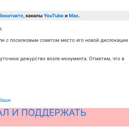
Вконтакте
, каналы
YouTube
и
Max
.
е.
али с поселковым советом место его новой дислокации
уточное дежурство возле монумента. Отметим, что в
абаши
АЛ И ПОДДЕРЖАТЬ