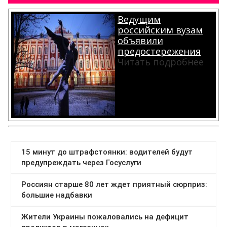
Ведущим
российским вузам
объявили
предостережения
Читать подробнее