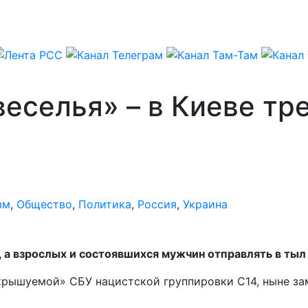
веселья» – в Киеве тр
зм
,
Общество
,
Политика
,
Россия
,
Украина
 а взрослых и состоявшихся мужчин отправлять в тыл
«крышуемой» СБУ нацистской группировки С14, ныне за