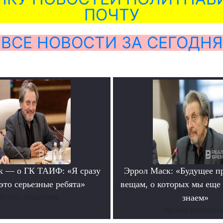
ПОЧТУ
ВСЕ НОВОСТИ ЗА СЕГОДНЯ
к — о ГК ТАИФ: «Я сразу
Эррол Маск: «Будущее п
это серьезные ребята»
вещам, о которых мы еще 
Читать подробнее
знаем»
Читать подробне