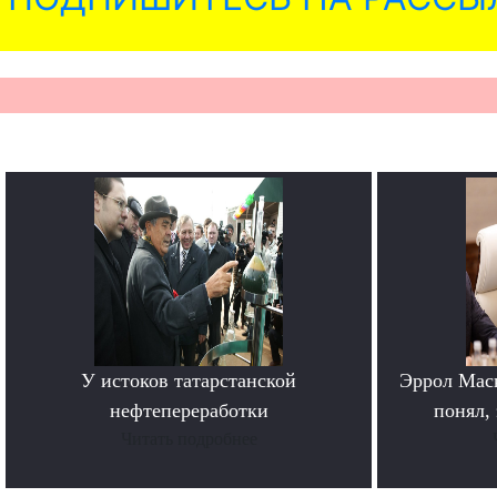
У истоков татарстанской
Эррол Мас
нефтепереработки
понял, 
Читать подробнее