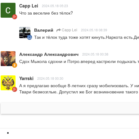
Capp Lei
2024.05.18 05:23
Что за веселие без тёлок?
Валерий
Capp Lei
2024.05.18 08:39
Так и тёлок туда тоже хотят кинуть.Наркота есть.Ди
Александр Александрович
2024.05.18 00:38
Сдох Мыкола сдохни и Пэтро.вперед кастрюли подыхать т
Yarrski
2024.05.18 00:30
А я предлагаю вообще 8-летних сразу мобилизовать. У ни
Твари безмозглые. Допустил же Бог возникновение такого