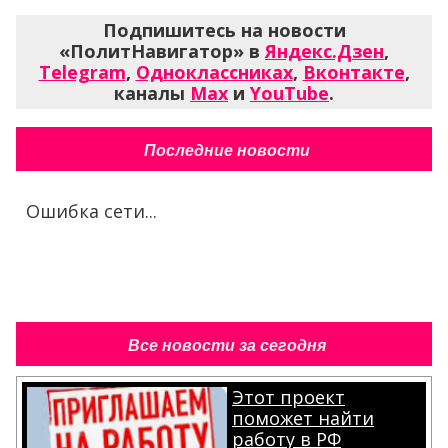
Подпишитесь на новости
«ПолитНавигатор» в
Яндекс.Дзен
,
Telegram
,
Одноклассниках
,
Вконтакте
,
каналы
Max
и
YouTube
.
Последние новости
Ошибка сети...
Все новости за сегодня
Этот проект
поможет найти
работу в РФ