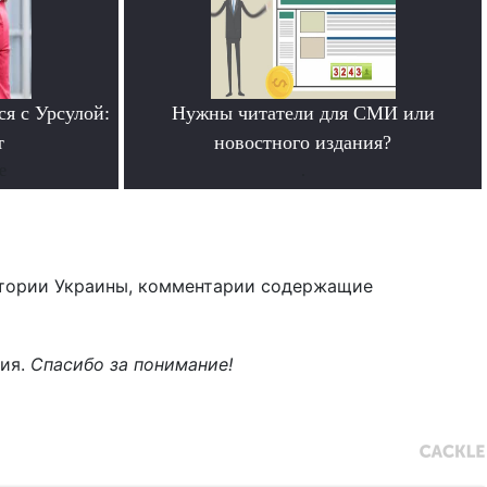
ся с Урсулой:
Нужны читатели для СМИ или
т
новостного издания?
е
.
тории Украины, комментарии содержащие
ния.
Спасибо за понимание!