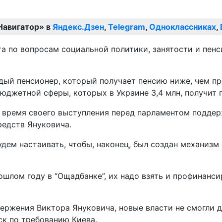
Навигатор» в
Яндекс.Дзен
,
Telegram
,
Одноклассниках
,
та по вопросам социальной политики, занятости и пен
ждый пенсионер, который получает пенсию ниже, чем 
бюджетной сферы, которых в Украине 3,4 млн, получит п
 время своего выступления перед парламентом поддер
редств Януковича.
удем настаивать, чтобы, наконец, был создан механиз
ошлом году в “Ощадбанке”, их надо взять и профинанс
ержения Виктора Януковича, новые власти не смогли д
ск по требованию Киева.