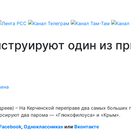
струируют один из пр
аина
реев) – На Керченской переправе два самых больших п
урсируют два парома — «Глюкофилоуса» и «Крым».
Facebook
,
Одноклассниках
или
Вконтакте