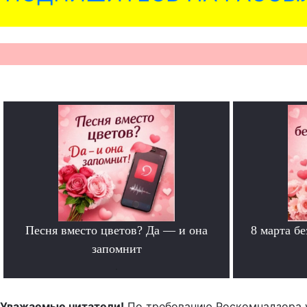
Песня вместо цветов? Да — и она
8 марта б
запомнит
.
Уважаемые читатели!
По требованию Роскомнадзора 