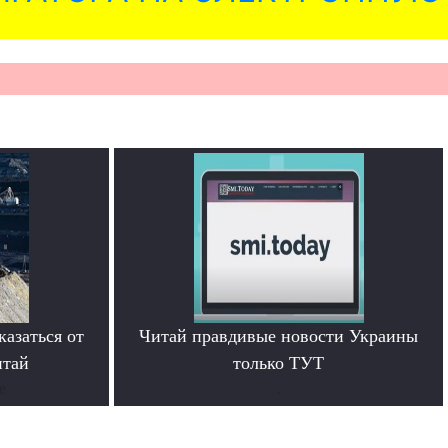
азаться от
Читай правдивые новости Украины
итай
только ТУТ
е
.