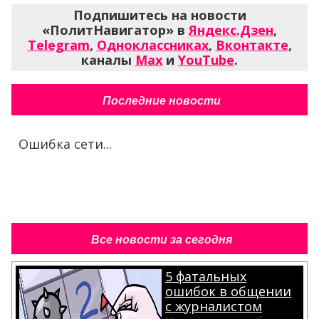
Подпишитесь на новости
«ПолитНавигатор» в
Яндекс.Дзен
,
Telegram
,
Одноклассниках
,
Вконтакте
,
каналы
Max
и
YouTube
.
Последние новости
Ошибка сети...
Все новости за сегодня
5 фатальных
ошибок в общении
с журналистом