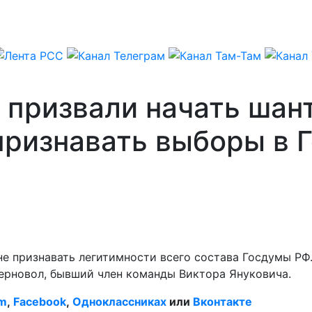
призвали начать шант
признавать выборы в 
не признавать легитимности всего состава Госдумы РФ
ерновол, бывший член команды Виктора Януковича.
am
,
Facebook
,
Одноклассниках
или
Вконтакте