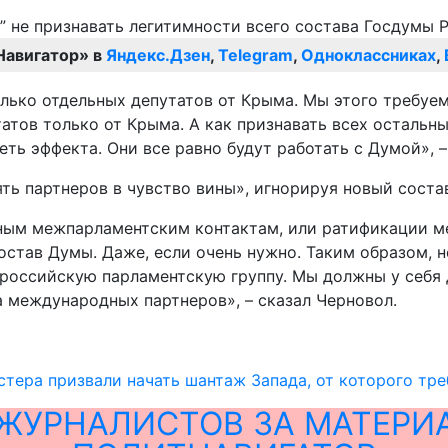
Навигатор» в
Яндекс.Дзен
,
Telegram
,
Одноклассниках
,
лько отдельных депутатов от Крыма. Мы этого требуем
татов только от Крыма. А как признавать всех осталь
ть эффекта. Они все равно будут работать с Думой», –
ять партнеров в чувство вины», игнорируя новый соста
ным межпарламентским контактам, или ратификации м
 состав Думы. Даже, если очень нужно. Таким образом,
оссийскую парламентскую группу. Мы должны у себя д
а международных партнеров», – сказал Черновол.
тера призвали начать шантаж Запада, от которого тре
ЖУРНАЛИСТОВ ЗА МАТЕРИ