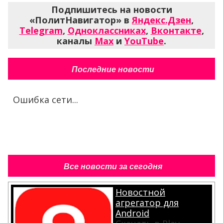
Подпишитесь на новости
«ПолитНавигатор» в
Яндекс.Дзен
,
Telegram
,
Одноклассниках
,
Вконтакте
,
каналы
Max
и
YouTube
.
Последние новости
Ошибка сети...
Все новости за сегодня
Новостной
агрегатор для
Android