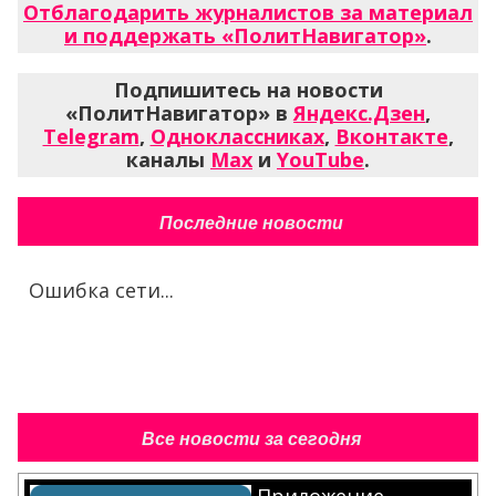
Отблагодарить журналистов за материал
и поддержать «ПолитНавигатор»
.
Подпишитесь на новости
«ПолитНавигатор» в
Яндекс.Дзен
,
Telegram
,
Одноклассниках
,
Вконтакте
,
каналы
Max
и
YouTube
.
Последние новости
Ошибка сети...
Все новости за сегодня