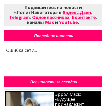
Подпишитесь на новости
«ПолитНавигатор» в
Яндекс.Дзен
,
Telegram
,
Одноклассниках
,
Вконтакте
,
каналы
Max
и
YouTube
.
Последние новости
Ошибка сети...
Все новости за сегодня
Эррол Маск:
«Будущее
принадлежит