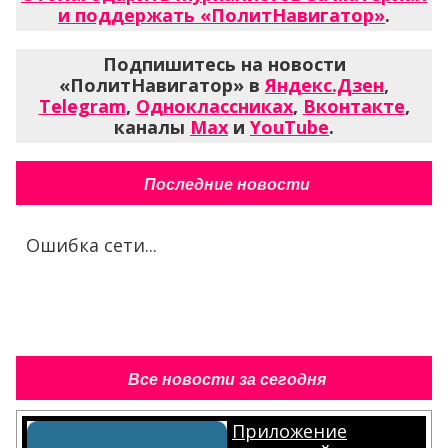
и поддержать «ПолитНавигатор»
.
Подпишитесь на новости
«ПолитНавигатор» в
Яндекс.Дзен
,
Telegram
,
Одноклассниках
,
Вконтакте
,
каналы
Max
и
YouTube
.
Последние новости
Ошибка сети...
Все новости за сегодня
Приложение