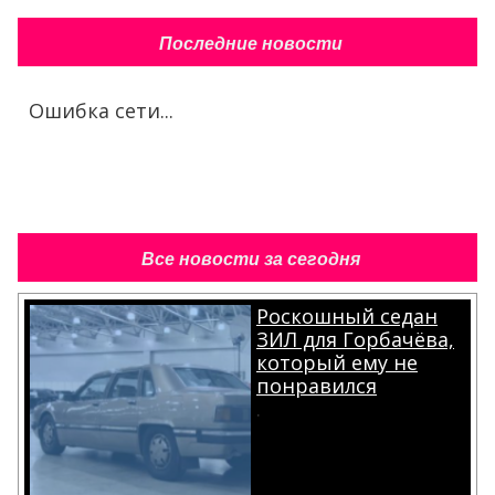
Последние новости
Ошибка сети...
Все новости за сегодня
Роскошный седан
ЗИЛ для Горбачёва,
который ему не
понравился
.