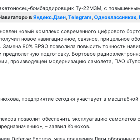
Навигатор» в
Яндекс.Дзен
,
Telegram
,
Одноклассниках
,
ановлен новый комплекс современного цифрового борт
 получил новое навигационное, связное, прицельное об
. Замена 80% БРЭО позволила повысить точность нави
 и предполетную подготовку. Бортовое радиоэлектрон
нии, производящей модернизацию самолета, ПАО «Тупо
онюхова, предприятие сегодня участвует в масштабно
ексов позволит обеспечить эксплуатацию самолетов с
редназначению», – заявил Конюхов.
ии Defense Express, член правления Лиги оборонных п