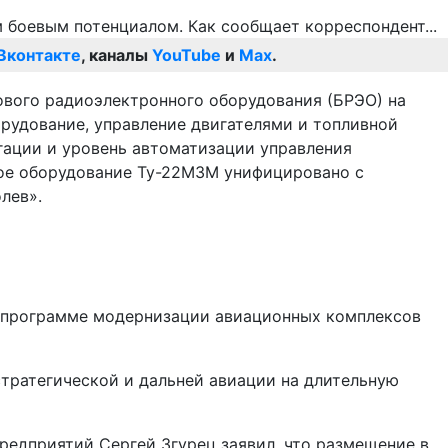
Вконтакте
, каналы
YouTube
и
Max
.
ового радиоэлектронного оборудования (БРЭО) на
орудование, управление двигателями и топливной
гации и уровень автоматизации управления
ное оборудование Ту-22М3М унифицировано с
лев».
й программе модернизации авиационных комплексов
тратегической и дальней авиации на длительную
редприятий Сергей Згурец заявил, что размещение в