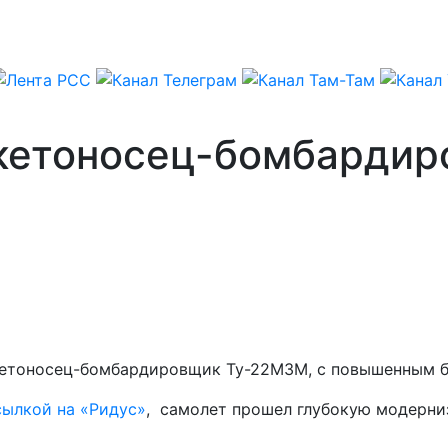
акетоносец-бомбарди
кетоносец-бомбардировщик Ту-22М3М, с повышенным 
сылкой на «Ридус»
, самолет прошел глубокую модерни