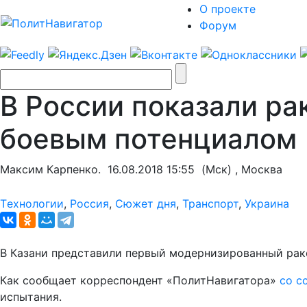
О проекте
Форум
В России показали р
боевым потенциалом
Максим Карпенко.
16.08.2018 15:55
(Мск) , Москва
Tехнологии
,
Россия
,
Сюжет дня
,
Транспорт
,
Украина
В Казани представили первый модернизированный ра
Как сообщает корреспондент «ПолитНавигатора»
со с
испытания.