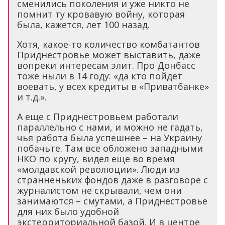
сменились поколения и уже никто не
помнит ту кровавую войну, которая
была, кажется, лет 100 назад.
Хотя, какое-то количество комбатантов
Приднестровье может выставить, даже
вопреки интересам элит. Про Донбасс
тоже ныли в 14 году: «да кто пойдет
воевать, у всех кредиты в «Приватбанке»
и т.д.».
А еще с Приднестровьем работали
параллельно с нами, и можно не гадать,
чья работа была успешнее – на Украину
побачьте. Там все обложено западными
НКО по кругу, видел еще во время
«молдавской революции». Люди из
странненьких фондов даже в разговоре с
журналистом не скрывали, чем они
занимаются – смутами, а Приднестровье
для них было удобной
экстерриториальной базой. И в центре