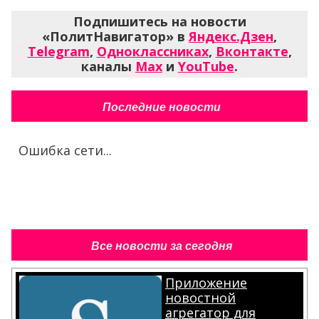
Подпишитесь на новости
«ПолитНавигатор» в
Яндекс.Дзен
,
Telegram
,
Одноклассниках
,
Вконтакте
,
каналы
Max
и
YouTube
.
Последние новости
Ошибка сети...
Все новости за сегодня
Приложение
новостной
агрегатор для