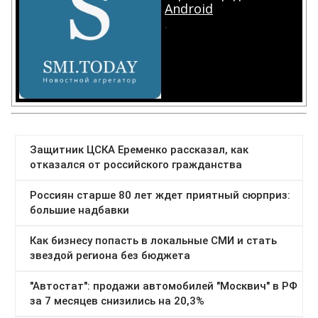
Android
.