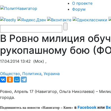
О проекте
Форум
В Ровно милиция обуч
рукопашному бою (Ф
17.04.2014 13:42
(Мск) ,
Общество
,
Политика
,
Украина
Ровно, Апрель 17 (Навигатор, Ольга Николаева) – Ми
города.
Подпишитесь на новости «Навигатор – Киев»
в
Facebook
или
Вк