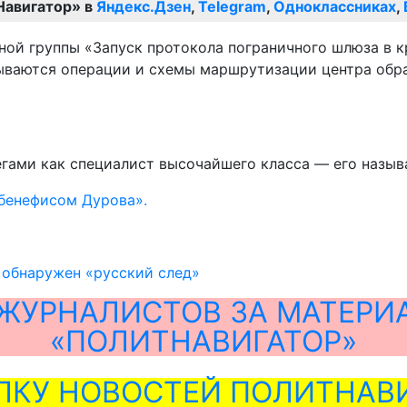
Навигатор» в
Яндекс.Дзен
,
Telegram
,
Одноклассниках
,
й группы «Запуск протокола пограничного шлюза в кр
ываются операции и схемы маршрутизации центра обра
егами как специалист высочайшего класса — его назыв
«бенефисом Дурова».
 обнаружен «русский след»
ЖУРНАЛИСТОВ ЗА МАТЕРИ
«ПОЛИТНАВИГАТОР»
ЛКУ НОВОСТЕЙ ПОЛИТНАВИ