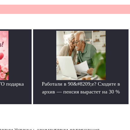
ГО подарка
Работали в 90&#8209;е? Сходите в
архив — пенсия вырастет на 30 %
.