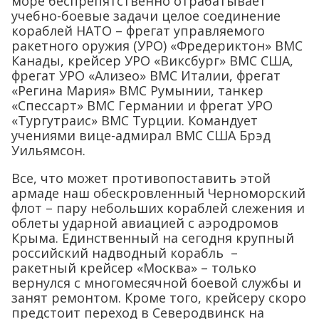
море беспрепятственно отрабатывает
учебно-боевые задачи целое соединение
кораблей НАТО – фрегат управляемого
ракетного оружия (УРО) «Фредериктон» ВМС
Канады, крейсер УРО «Виксбург» ВМС США,
фрегат УРО «Ализео» ВМС Италии, фрегат
«Регина Мария» ВМС Румынии, танкер
«Спессарт» ВМС Германии и фрегат УРО
«Тургутраис» ВМС Турции. Командует
учениями вице-адмирал ВМС США Брэд
Уильямсон.
Все, что может противопоставить этой
армаде наш обескровленный Черноморский
флот – пару небольших кораблей слежения и
облеты ударной авиацией с аэродромов
Крыма. Единственный на сегодня крупный
российский надводный корабль –
ракетный крейсер «Москва» – только
вернулся с многомесячной боевой службы и
занят ремонтом. Кроме того, крейсеру скоро
предстоит переход в Северодвинск на