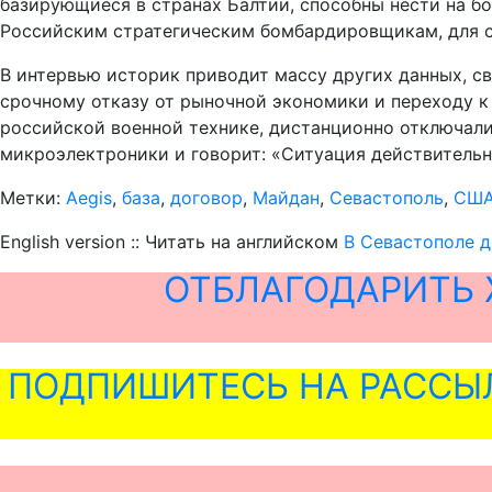
базирующиеся в странах Балтии, способны нести на б
Российским стратегическим бомбардировщикам, для ср
В интервью историк приводит массу других данных, с
срочному отказу от рыночной экономики и переходу к
российской военной технике, дистанционно отключали
микроэлектроники и говорит: «Ситуация действительн
Метки:
Aegis
,
база
,
договор
,
Майдан
,
Севастополь
,
СШ
English version :: Читать на английском
В Севастополе д
ОТБЛАГОДАРИТЬ 
ПОДПИШИТЕСЬ НА РАССЫ