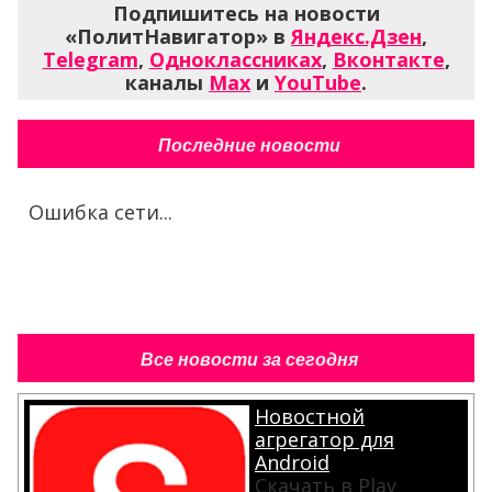
Подпишитесь на новости
«ПолитНавигатор» в
Яндекс.Дзен
,
Telegram
,
Одноклассниках
,
Вконтакте
,
каналы
Max
и
YouTube
.
Последние новости
Ошибка сети...
Все новости за сегодня
Новостной
агрегатор для
Android
Скачать в Play