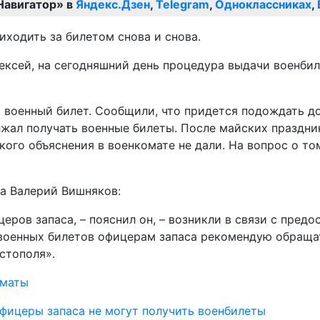
Навигатор» в
Яндекс.Дзен
,
Telegram
,
Одноклассниках
,
ходить за билетом снова и снова.
ексей, на сегодняшний день процедура выдачи военбил
й военный билет. Сообщили, что придется подождать до
лжал получать военные билеты. После майских праздни
ого объяснения в военкомате не дали. На вопрос о том
а Валерий Вишняков:
еров запаса, – пояснил он, – возникли в связи с пре
военных билетов офицерам запаса рекомендую обращат
стополя».
оматы
фицеры запаса не могут получить военбилеты