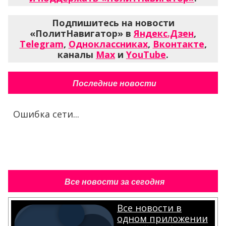
Подпишитесь на новости
«ПолитНавигатор» в
Яндекс.Дзен
,
Telegram
,
Одноклассниках
,
Вконтакте
,
каналы
Max
и
YouTube
.
Последние новости
Ошибка сети...
Все новости за сегодня
Все новости в
одном приложении