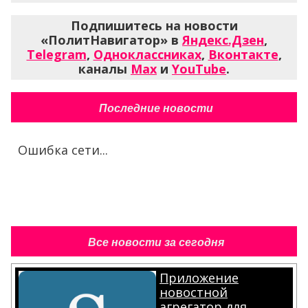
Подпишитесь на новости
«ПолитНавигатор» в
Яндекс.Дзен
,
Telegram
,
Одноклассниках
,
Вконтакте
,
каналы
Max
и
YouTube
.
Последние новости
Ошибка сети...
Все новости за сегодня
Приложение
новостной
агрегатор для