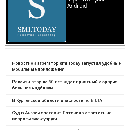
Android
.